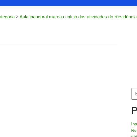
tegoria
>
Aula inaugural marca o início das atividades do Residên
P
In
Re
at