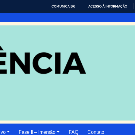
COMUNICA BR
ACESSO À INFORMAÇÃO
IR
PARA
O
CONTEÚDO
ivo
Fase II – Imersão
FAQ
Contato