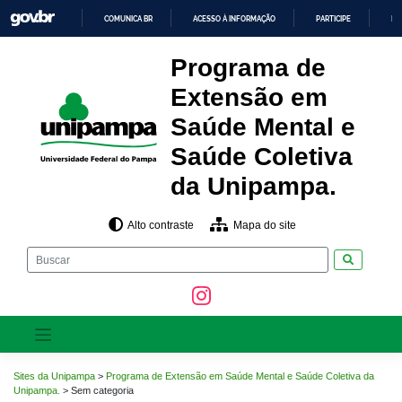
Pular
COMUNICA BR
ACESSO À INFORMAÇÃO
PARTICIPE
LE
para
o
IR
PARA
conteúdo
Programa de
O
CONTEÚDO
Extensão em
Saúde Mental e
Saúde Coletiva
da Unipampa.
Alto contraste
Mapa do site
Pesquisar
Sites da Unipampa
>
Programa de Extensão em Saúde Mental e Saúde Coletiva da
Unipampa.
>
Sem categoria