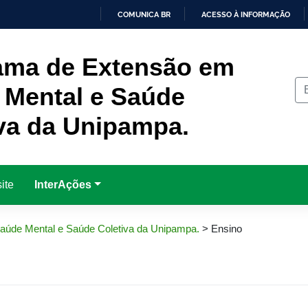
COMUNICA BR
ACESSO À INFORMAÇÃO
IR
PARA
O
ama de Extensão em
CONTEÚDO
 Mental e Saúde
va da Unipampa.
ite
InterAções
úde Mental e Saúde Coletiva da Unipampa.
>
Ensino