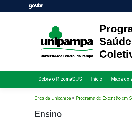
Pular
para
o
conteúdo
Progr
Saúde
Coleti
Sobre o RizomaSUS
Início
Mapa do s
Sites da Unipampa
>
Programa de Extensão em Sa
Ensino