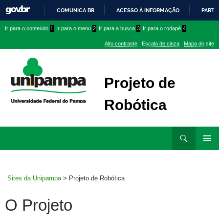
COMUNICA BR
ACESSO À INFORMAÇÃO
PARTI
IR
Ir
Ir
Ir
Ir para o conteúdo
1
Ir para o menu
2
Ir para a busca
3
Ir para o rodapé
4
PARA
para
para
para
O
Alto contraste
Escala de cinza
Mapa do site
CONTEÚDO
conteúdo
menu
menu
superior
lateral
Projeto de
Robótica
Ir
Pesquisar
para
MENU
rodapé
PRINCI
Sites da Unipampa
>
Projeto de Robótica
O Projeto