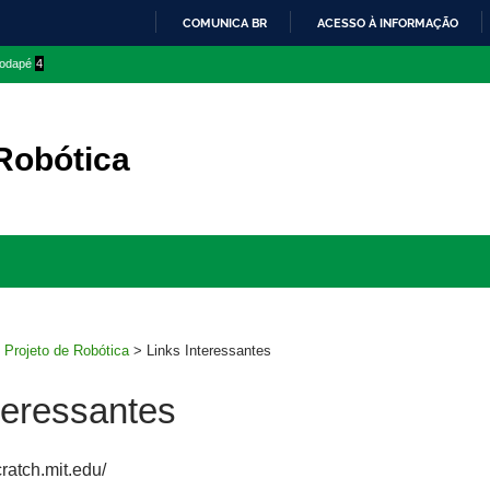
COMUNICA BR
ACESSO À INFORMAÇÃO
IR
 rodapé
4
PARA
O
CONTEÚDO
 Robótica
Ir
para
rodapé
>
Projeto de Robótica
>
Links Interessantes
teressantes
cratch.mit.edu/