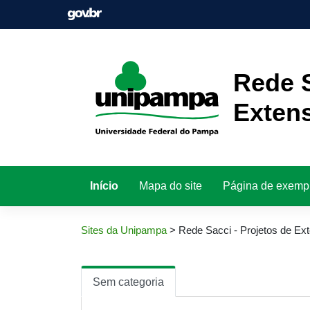
Pular
para
o
conteúdo
Rede S
Exten
Início
Mapa do site
Página de exemp
Sites da Unipampa
>
Rede Sacci - Projetos de Ex
Sem categoria