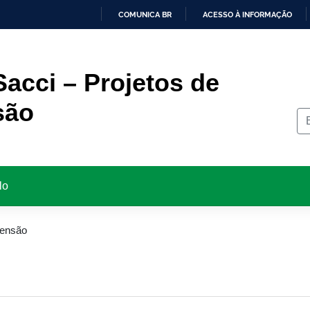
COMUNICA BR
ACESSO À INFORMAÇÃO
IR
PARA
O
CONTEÚDO
acci – Projetos de
são
lo
tensão