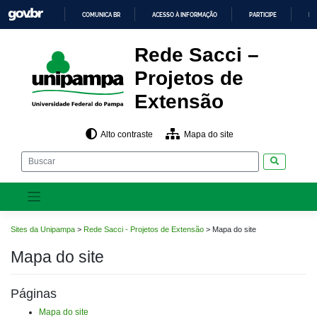
Pular
COMUNICA BR
ACESSO À INFORMAÇÃO
PARTICIPE
LE
para
o
IR
PARA
conteúdo
Rede Sacci –
O
CONTEÚDO
Projetos de
Extensão
Alto contraste
Mapa do site
Pesquisar
Sites da Unipampa
>
Rede Sacci - Projetos de Extensão
>
Mapa do site
Mapa do site
Páginas
Mapa do site