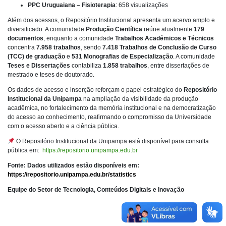
PPC Uruguaiana – Fisioterapia
: 658 visualizações
Além dos acessos, o Repositório Institucional apresenta um acervo amplo e
diversificado. A comunidade
Produção Científica
reúne atualmente
179
documentos
, enquanto a comunidade
Trabalhos Acadêmicos e Técnicos
concentra
7.958 trabalhos
, sendo
7.418 Trabalhos de Conclusão de Curso
(TCC) de graduação
e
531 Monografias de Especialização
. A comunidade
Teses e Dissertações
contabiliza
1.858 trabalhos
, entre dissertações de
mestrado e teses de doutorado.
Os dados de acesso e inserção reforçam o papel estratégico do
Repositório
Institucional da Unipampa
na ampliação da visibilidade da produção
acadêmica, no fortalecimento da memória institucional e na democratização
do acesso ao conhecimento, reafirmando o compromisso da Universidade
com o acesso aberto e a ciência pública.
O Repositório Institucional da Unipampa está disponível para consulta
pública em:
https://repositorio.unipampa.edu.br
Fonte: Dados utilizados estão disponíveis em:
https://repositorio.unipampa.edu.br/statistics
Equipe do
Setor de Tecnologia, Conteúdos Digitais e Inovação