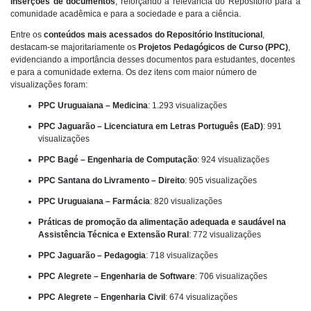
inserções de documentos
, reforçando a relevância do Repositório para a
comunidade acadêmica e para a sociedade e para a ciência.
Entre os
conteúdos mais acessados do Repositório Institucional
,
destacam-se majoritariamente os
Projetos Pedagógicos de Curso (PPC)
,
evidenciando a importância desses documentos para estudantes, docentes
e para a comunidade externa. Os dez itens com maior número de
visualizações foram:
PPC Uruguaiana – Medicina
: 1.293 visualizações
PPC Jaguarão – Licenciatura em Letras Português (EaD)
: 991
visualizações
PPC Bagé – Engenharia de Computação
: 924 visualizações
PPC Santana do Livramento – Direito
: 905 visualizações
PPC Uruguaiana – Farmácia
: 820 visualizações
Práticas de promoção da alimentação adequada e saudável na
Assistência Técnica e Extensão Rural
: 772 visualizações
PPC Jaguarão – Pedagogia
: 718 visualizações
PPC Alegrete – Engenharia de Software
: 706 visualizações
PPC Alegrete – Engenharia Civil
: 674 visualizações