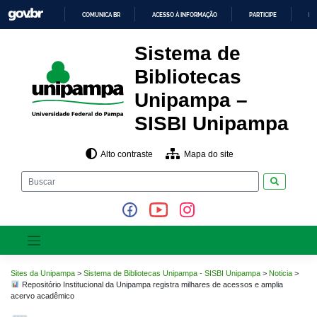
Pular
COMUNICA BR
ACESSO À INFORMAÇÃO
PARTICIPE
LE
para
o
IR
PARA
conteúdo
Sistema de
O
CONTEÚDO
Bibliotecas
Unipampa –
SISBI Unipampa
Alto contraste
Mapa do site
Pesquisar
Sites da Unipampa
>
Sistema de Bibliotecas Unipampa - SISBI Unipampa
>
Noticia
>
Repositório Institucional da Unipampa registra milhares de acessos e amplia
acervo acadêmico