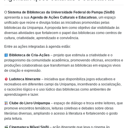
O
Sistema de Bibliotecas da Universidade Federal do Pampa (SisBi)
apresenta a sua
Agenda de Ações Culturais e Educativas
, um espaço
unificado que reúne e divulga todas as iniciativas promovidas pelas
bibliotecas da Unipampa. A proposta tem como objetivo dar visibilidade às
diversas atividades que fortalecem o papel das bibliotecas como centros de
cultura, criatividade, aprendizado e convivência.
Entre as ações integradas à agenda estão:
Biblioteca de Cria-Ações
– projeto que estimula a criatividade e o
protagonismo da comunidade acadêmica, promovendo oficinas, encontros e
produções colaborativas que transformam as bibliotecas em espaços vivos
de criação e expressão.
Ludoteca Itinerante
– iniciativa que disponibiliza jogos educativos e
recreativos em diferentes campi da Unipampa, incentivando a socialização,
o raciocínio lógico e o uso lúdico das bibliotecas como ambientes de
aprendizagem e lazer.
Clube do Livro Unipampa
– espaço de diálogo e troca entre leitores, que
promove encontros temáticos, leituras coletivas e debates sobre obras
literárias diversas, ampliando o acesso à literatura e fortalecendo o gosto
pela leitura.
Cinemateca Móvel SisBi
– ação itinerante que leva o cinema às