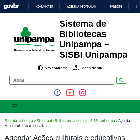
Pular
COMUNICA BR
ACESSO À INFORMAÇÃO
PARTICIPE
LE
para
o
IR
PARA
conteúdo
Sistema de
O
CONTEÚDO
Bibliotecas
Unipampa –
SISBI Unipampa
Alto contraste
Mapa do site
Pesquisar
Sites da Unipampa
>
Sistema de Bibliotecas Unipampa - SISBI Unipampa
>
Agenda:
Ações culturais e educativas
Agenda: Ações culturais e educativas