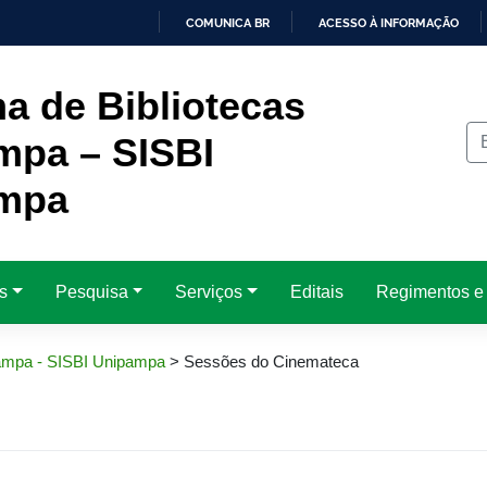
COMUNICA BR
ACESSO À INFORMAÇÃO
IR
PARA
O
a de Bibliotecas
CONTEÚDO
mpa – SISBI
mpa
s
Pesquisa
Serviços
Editais
Regimentos e
pampa - SISBI Unipampa
>
Sessões do Cinemateca