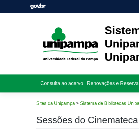
Pular
para
o
conteúdo
Sistem
Unipa
Unipa
Consulta ao acervo | Renovações e Reserva
Sites da Unipampa
>
Sistema de Bibliotecas Uni
Sessões do Cinemateca