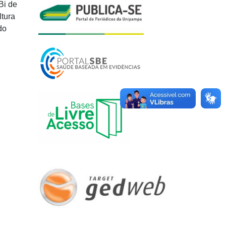
Bi de
ltura
do