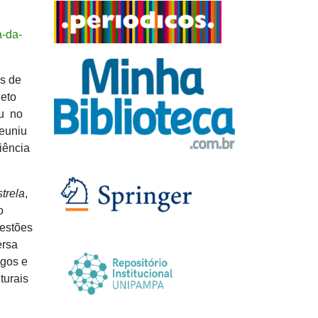
a-da-
s de
jeto
eu no
reuniu
iência
trela
,
o
uestões
ersa
ogos e
turais