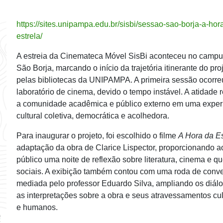
https://sites.unipampa.edu.br/sisbi/sessao-sao-borja-a-hor
estrela/ ‎
A estreia da Cinemateca Móvel SisBi aconteceu no campu
São Borja, marcando o início da trajetória itinerante do pro
pelas bibliotecas da UNIPAMPA. A primeira sessão ocorr
laboratório de cinema, devido o tempo instável. A atidade 
a comunidade acadêmica e público externo em uma exper
cultural coletiva, democrática e acolhedora.
Para inaugurar o projeto, foi escolhido o filme
A Hora da Es
adaptação da obra de Clarice Lispector, proporcionando a
público uma noite de reflexão sobre literatura, cinema e q
sociais. A exibição também contou com uma roda de conv
mediada pelo professor Eduardo Silva, ampliando os diál
as interpretações sobre a obra e seus atravessamentos cul
e humanos.