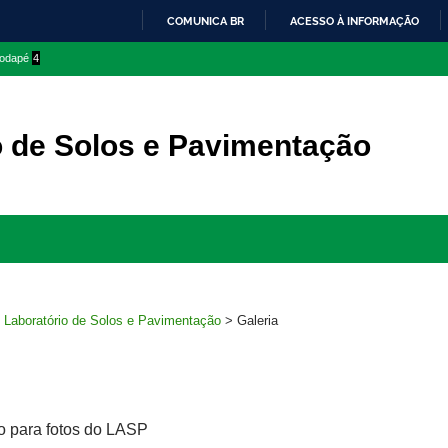
COMUNICA BR
ACESSO À INFORMAÇÃO
IR
 rodapé
4
PARA
O
CONTEÚDO
o de Solos e Pavimentação
Ir
para
rodapé
>
Laboratório de Solos e Pavimentação
>
Galeria
o para fotos do LASP