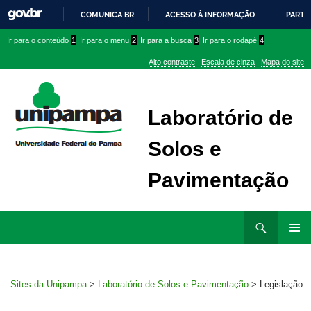
COMUNICA BR
ACESSO À INFORMAÇÃO
PARTI
IR
Ir
Ir
Ir
Ir para o conteúdo
1
Ir para o menu
2
Ir para a busca
3
Ir para o rodapé
4
PARA
para
para
para
O
Alto contraste
Escala de cinza
Mapa do site
CONTEÚDO
conteúdo
menu
menu
superior
lateral
Laboratório de
Solos e
Pavimentação
Ir
Pesquisar
para
MENU
rodapé
PRINCI
Sites da Unipampa
>
Laboratório de Solos e Pavimentação
>
Legislação