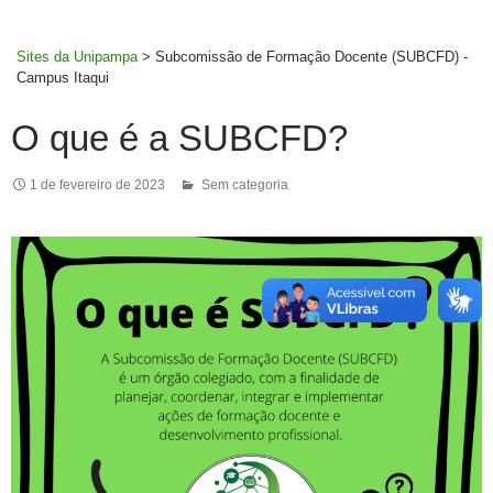
MENU
rodapé
PRINCI
Sites da Unipampa
>
Subcomissão de Formação Docente (SUBCFD) -
Campus Itaqui
O que é a SUBCFD?
1 de fevereiro de 2023
Sem categoria