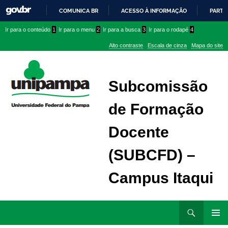
COMUNICA BR
ACESSO À INFORMAÇÃO
PARTI
IR
Ir
Ir
Ir
Ir para o conteúdo
1
Ir para o menu
2
Ir para a busca
3
Ir para o rodapé
4
PARA
para
para
para
O
Alto contraste
Escala de cinza
Mapa do site
CONTEÚDO
conteúdo
menu
menu
superior
lateral
Subcomissão
de Formação
Docente
(SUBCFD) –
Campus Itaqui
Ir
Pesquisar
para