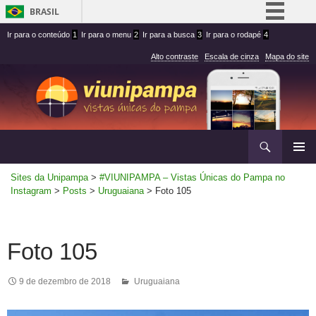
BRASIL
Ir
Ir
Simplifique!
Ir para o conteúdo
1
Ir para o menu
2
Ir para a busca
3
Ir para o rodapé
4
para
para
Comunica BR
Alto contraste
Escala de cinza
Mapa do site
conteúdo
menu
Participe
superior
Acesso à informação
Legislação
Ir
Pesquisar
Canais
para
MENU
rodapé
Sites da Unipampa
>
#VIUNIPAMPA – Vistas Únicas do Pampa no
PRINCI
Instagram
>
Posts
>
Uruguaiana
>
Foto 105
Foto 105
9 de dezembro de 2018
Uruguaiana