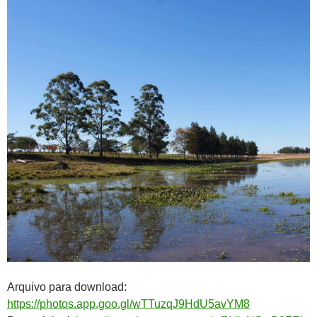
Arquivo para download:
https://photos.app.goo.gl/wTTuzqJ9HdU5avYM8