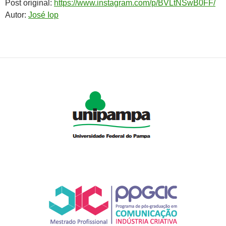
Post original:
https://www.instagram.com/p/BVLtNSwB0FF/
Autor:
José Iop