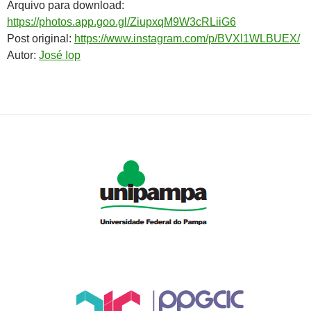
Arquivo para download:
https://photos.app.goo.gl/ZiupxqM9W3cRLiiG6
Post original:
https://www.instagram.com/p/BVXl1WLBUEX/
Autor:
José Iop