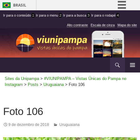
BRASIL
Ir
Ir
Simplifique!
Ir para o conteúdo
1
Ir para o menu
2
Ir para a busca
3
Ir para o rodapé
4
para
para
Comunica BR
Alto contraste
Escala de cinza
Mapa do site
conteúdo
menu
Participe
superior
Acesso à informação
Legislação
Ir
Pesquisar
Canais
para
MENU
rodapé
Sites da Unipampa
>
#VIUNIPAMPA – Vistas Únicas do Pampa no
PRINCI
Instagram
>
Posts
>
Uruguaiana
>
Foto 106
Foto 106
9 de dezembro de 2018
Uruguaiana