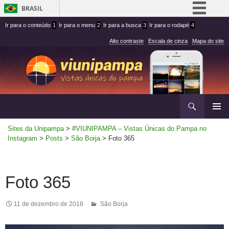
BRASIL
Ir
Ir
Simplifique!
Ir para o conteúdo
1
Ir para o menu
2
Ir para a busca
3
Ir para o rodapé
4
para
para
Comunica BR
Alto contraste
Escala de cinza
Mapa do site
conteúdo
menu
Participe
superior
Acesso à informação
Legislação
Ir
Pesquisar
Canais
para
MENU
rodapé
Sites da Unipampa
>
#VIUNIPAMPA – Vistas Únicas do Pampa no
PRINCI
Instagram
>
Posts
>
São Borja
>
Foto 365
Foto 365
11 de dezembro de 2018
São Borja