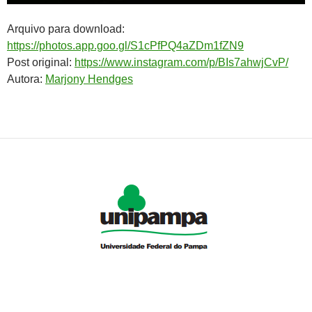
Arquivo para download:
https://photos.app.goo.gl/S1cPfPQ4aZDm1fZN9
Post original:
https://www.instagram.com/p/BIs7ahwjCvP/
Autora:
Marjony Hendges