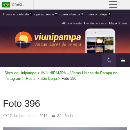
BRASIL
Ir
Ir
Simplifique!
Ir para o conteúdo
1
Ir para o menu
2
Ir para a busca
3
Ir para o rodapé
4
para
para
Comunica BR
Alto contraste
Escala de cinza
Mapa do site
conteúdo
menu
Participe
superior
Acesso à informação
Legislação
Ir
Pesquisar
Canais
para
MENU
rodapé
Sites da Unipampa
>
#VIUNIPAMPA – Vistas Únicas do Pampa no
PRINCI
Instagram
>
Posts
>
São Borja
>
Foto 396
Foto 396
12 de dezembro de 2018
São Borja