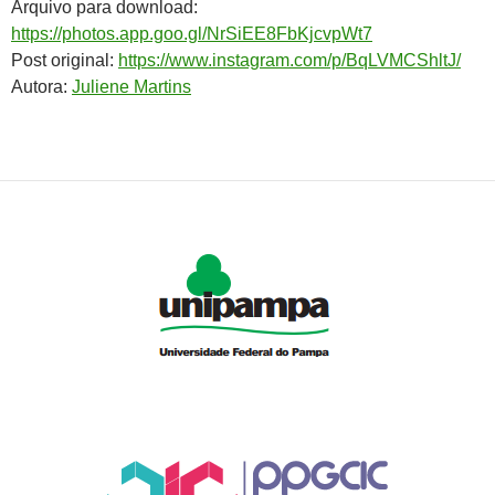
Arquivo para download:
https://photos.app.goo.gl/NrSiEE8FbKjcvpWt7
Post original:
https://www.instagram.com/p/BqLVMCShltJ/
Autora:
Juliene Martins