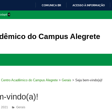
COMUNICA BR
ACESSO À INFORMAÇÃO
IR
 rodapé
4
PARA
O
CONTEÚDO
dêmico do Campus Alegrete
Ir
para
rodapé
>
Centro Acadêmico do Campus Alegrete
>
Gerais
>
Seja bem-vindo(a)!
m-vindo(a)!
e 2021
Gerais