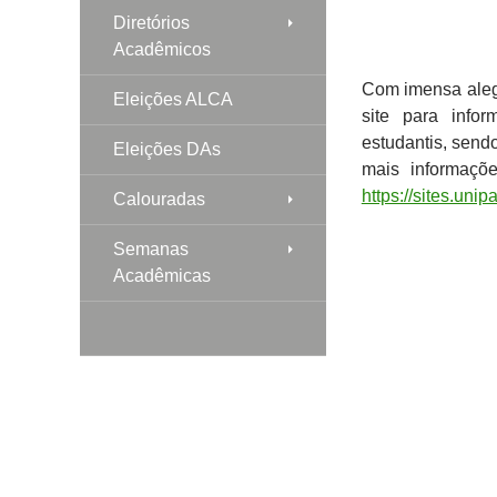
Diretórios
Acadêmicos
Com imensa aleg
Eleições ALCA
site para info
estudantis, send
Eleições DAs
mais informaçõ
https://sites.uni
Calouradas
Semanas
Acadêmicas