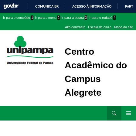
COMUNICA BR
ACESSO À INFORMAÇÃO
PARTI
IR
Ir
Ir
Ir
Ir para o conteúdo
1
Ir para o menu
2
Ir para a busca
3
Ir para o rodapé
4
PARA
para
para
para
O
Alto contraste
Escala de cinza
Mapa do site
CONTEÚDO
conteúdo
menu
menu
superior
lateral
Centro
Acadêmico do
Campus
Alegrete
Ir
Pesquisar
para
MENU
rodapé
PRINCI