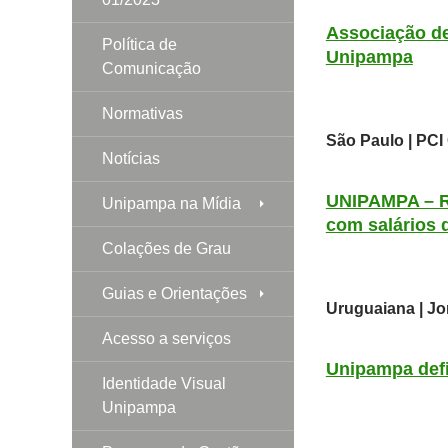
Associação de
Política de
Unipampa
Comunicação
Normativas
São Paulo | PCI 
Notícias
UNIPAMPA – RS
Unipampa na Mídia
com salários d
Colações de Grau
Guias e Orientações
Uruguaiana | Jor
Acesso a serviços
Unipampa defi
Identidade Visual
Unipampa