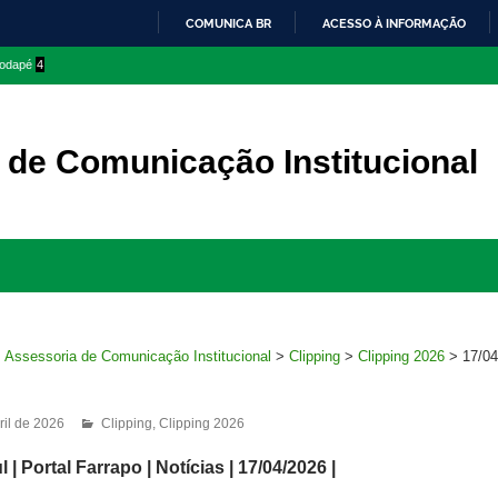
COMUNICA BR
ACESSO À INFORMAÇÃO
IR
 rodapé
4
PARA
O
CONTEÚDO
 de Comunicação Institucional
Ir
para
rodapé
>
Assessoria de Comunicação Institucional
>
Clipping
>
Clipping 2026
>
17/04
ril de 2026
Clipping
,
Clipping 2026
 | Portal Farrapo
| Notícias | 17/04/2026 |