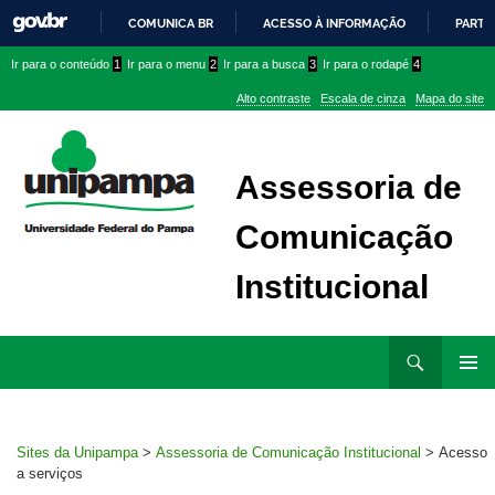
COMUNICA BR
ACESSO À INFORMAÇÃO
PARTI
IR
Ir
Ir
Ir
Ir para o conteúdo
1
Ir para o menu
2
Ir para a busca
3
Ir para o rodapé
4
PARA
para
para
para
O
Alto contraste
Escala de cinza
Mapa do site
CONTEÚDO
conteúdo
menu
menu
superior
lateral
Assessoria de
Comunicação
Institucional
Ir
Pesquisar
para
MENU
rodapé
PRINCI
Sites da Unipampa
>
Assessoria de Comunicação Institucional
>
Acesso
a serviços