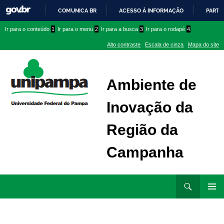
COMUNICA BR
ACESSO À INFORMAÇÃO
PARTI
IR
Ir
Ir
Ir
Ir para o conteúdo
1
Ir para o menu
2
Ir para a busca
3
Ir para o rodapé
4
PARA
para
para
para
O
Alto contraste
Escala de cinza
Mapa do site
CONTEÚDO
conteúdo
menu
menu
superior
lateral
Ambiente de
Inovação da
Região da
Campanha
Ir
Pesquisar
para
MENU
rodapé
PRINCI