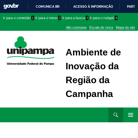
COMUNICA BR
ACESSO À INFORMAÇÃO
PARTI
IR
Ir
Ir
Ir
Ir para o conteúdo
1
Ir para o menu
2
Ir para a busca
3
Ir para o rodapé
4
PARA
para
para
para
O
Alto contraste
Escala de cinza
Mapa do site
CONTEÚDO
conteúdo
menu
menu
superior
lateral
Ambiente de
Inovação da
Região da
Campanha
Ir
Pesquisar
para
MENU
rodapé
PRINCI