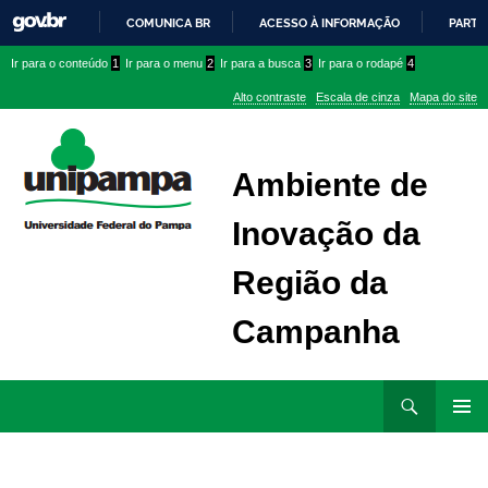
COMUNICA BR
ACESSO À INFORMAÇÃO
PARTI
IR
Ir
Ir
Ir
Ir para o conteúdo
1
Ir para o menu
2
Ir para a busca
3
Ir para o rodapé
4
PARA
para
para
para
O
Alto contraste
Escala de cinza
Mapa do site
CONTEÚDO
conteúdo
menu
menu
superior
lateral
Ambiente de
Inovação da
Região da
Campanha
Ir
Pesquisar
para
MENU
rodapé
PRINCI