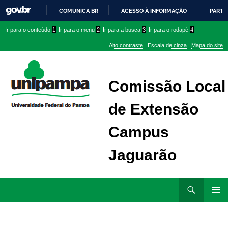
COMUNICA BR
ACESSO À INFORMAÇÃO
PARTI
IR
Ir
Ir
Ir
Ir para o conteúdo
1
Ir para o menu
2
Ir para a busca
3
Ir para o rodapé
4
PARA
para
para
para
O
Alto contraste
Escala de cinza
Mapa do site
CONTEÚDO
conteúdo
menu
menu
superior
lateral
Comissão Local
de Extensão
Campus
Jaguarão
Ir
Pesquisar
para
MENU
rodapé
PRINCI