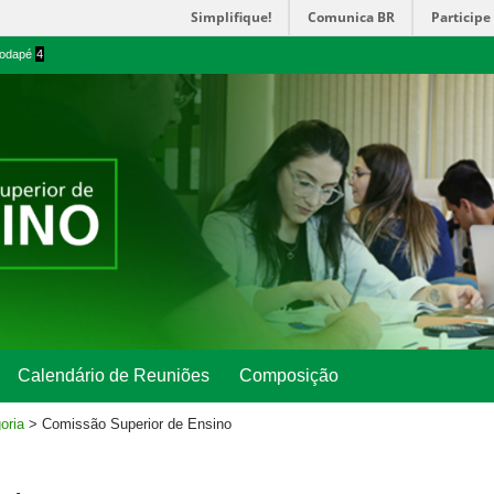
Simplifique!
Comunica BR
Participe
 rodapé
4
Calendário de Reuniões
Composição
oria
>
Comissão Superior de Ensino