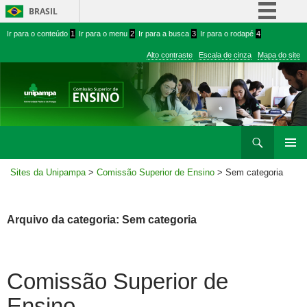
BRASIL
Ir
Ir
Simplifique!
Ir para o conteúdo
1
Ir para o menu
2
Ir para a busca
3
Ir para o rodapé
4
para
para
Comunica BR
Alto contraste
Escala de cinza
Mapa do site
conteúdo
menu
Participe
superior
Acesso à informação
Legislação
Ir
Pesquisar
Canais
para
MENU
rodapé
Sites da Unipampa
>
Comissão Superior de Ensino
>
Sem categoria
PRINCI
Arquivo da categoria: Sem categoria
Comissão Superior de
Ensino