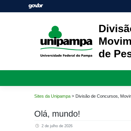
Pular
para
o
conteúdo
Divisã
Movim
de Pe
Sites da Unipampa
>
Divisão de Concursos, Movi
Olá, mundo!
2 de julho de 2026