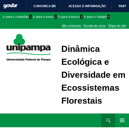
COMUNICA BR
ACESSO À INFORMAÇÃO
PARTI
IR
Ir
Ir
Ir
Ir para o conteúdo
1
Ir para o menu
2
Ir para a busca
3
Ir para o rodapé
4
PARA
para
para
para
O
Alto contraste
Escala de cinza
Mapa do site
CONTEÚDO
conteúdo
menu
menu
superior
lateral
Dinâmica
Ecológica e
Diversidade em
Ecossistemas
Florestais
Ir
Pesquisar
para