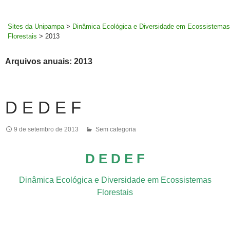
MENU
rodapé
PRINCI
Sites da Unipampa
>
Dinâmica Ecológica e Diversidade em Ecossistemas
Florestais
>
2013
Arquivos anuais: 2013
D E D E F
9 de setembro de 2013
Sem categoria
D E D E F
Dinâmica Ecológica e Diversidade em Ecossistemas
Florestais