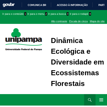
COMUNICA BR
ACESSO À INFORMAÇÃO
PARTI
IR
Ir
Ir
Ir
Ir para o conteúdo
1
Ir para o menu
2
Ir para a busca
3
Ir para o rodapé
4
PARA
para
para
para
O
Alto contraste
Escala de cinza
Mapa do site
CONTEÚDO
conteúdo
menu
menu
superior
lateral
Dinâmica
Ecológica e
Diversidade em
Ecossistemas
Florestais
Ir
Pesquisar
para