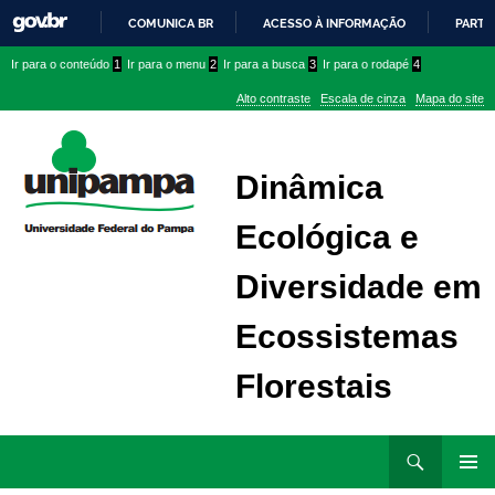
COMUNICA BR
ACESSO À INFORMAÇÃO
PARTI
IR
Ir
Ir
Ir
Ir para o conteúdo
1
Ir para o menu
2
Ir para a busca
3
Ir para o rodapé
4
PARA
para
para
para
O
Alto contraste
Escala de cinza
Mapa do site
CONTEÚDO
conteúdo
menu
menu
superior
lateral
Dinâmica
Ecológica e
Diversidade em
Ecossistemas
Florestais
Ir
Pesquisar
para