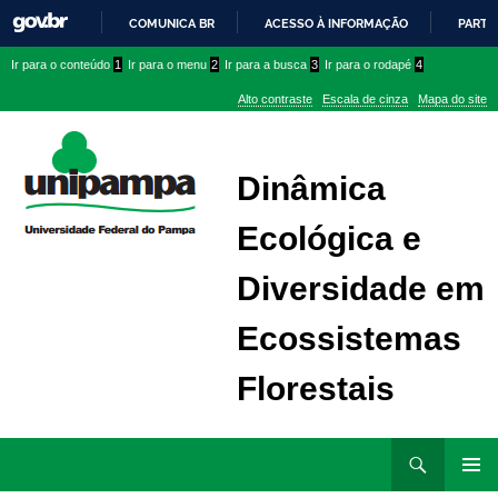
COMUNICA BR
ACESSO À INFORMAÇÃO
PARTI
IR
Ir
Ir
Ir
Ir para o conteúdo
1
Ir para o menu
2
Ir para a busca
3
Ir para o rodapé
4
PARA
para
para
para
O
Alto contraste
Escala de cinza
Mapa do site
CONTEÚDO
conteúdo
menu
menu
superior
lateral
Dinâmica
Ecológica e
Diversidade em
Ecossistemas
Florestais
Ir
Pesquisar
para