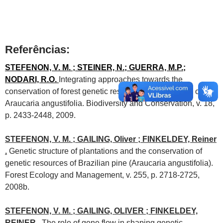
Referências:
STEFENON, V. M. ; STEINER, N.; GUERRA, M.P.;
NODARI, R.O.
Integrating approaches towards the
conservation of forest genetic resources: a case study of
Araucaria angustifolia. Biodiversity and Conservation, v. 18,
p. 2433-2448, 2009.
STEFENON, V. M. ; GAILING, Oliver ; FINKELDEY, Reiner
.
Genetic structure of plantations and the conservation of
genetic resources of Brazilian pine (Araucaria angustifolia).
Forest Ecology and Management, v. 255, p. 2718-2725,
2008b.
STEFENON, V. M. ; GAILING, OLIVER ; FINKELDEY,
REINER .
The role of gene flow in shaping genetic