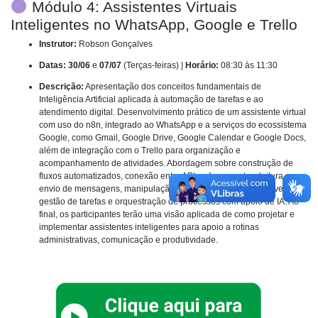
Módulo 4:
Assistentes Virtuais
Inteligentes no WhatsApp, Google e Trello
Instrutor:
Robson Gonçalves
Datas:
30/06
e
07/07
(Terças-feiras) |
Horário:
08:30 às 11:30
Descrição:
Apresentação dos conceitos fundamentais de
Inteligência Artificial aplicada à automação de tarefas e ao
atendimento digital. Desenvolvimento prático de um assistente virtual
com uso do n8n, integrado ao WhatsApp e a serviços do ecossistema
Google, como Gmail, Google Drive, Google Calendar e Google Docs,
além de integração com o Trello para organização e
acompanhamento de atividades. Abordagem sobre construção de
fluxos automatizados, conexão entre APIs e ferramentas, leitura e
envio de mensagens, manipulação de arquivos, criação de eventos,
gestão de tarefas e orquestração de processos com apoio de IA. Ao
final, os participantes terão uma visão aplicada de como projetar e
implementar assistentes inteligentes para apoio a rotinas
administrativas, comunicação e produtividade.