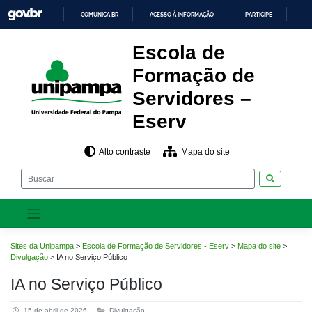
Pular
COMUNICA BR
ACESSO À INFORMAÇÃO
PARTICIPE
LE
para
o
IR
PARA
conteúdo
Escola de
O
CONTEÚDO
Formação de
Servidores –
Eserv
Alto contraste
Mapa do site
Pesquisar
Sites da Unipampa
>
Escola de Formação de Servidores - Eserv
>
Mapa do site
>
Divulgação
>
IA no Serviço Público
IA no Serviço Público
15 de abril de 2026
Divulgação