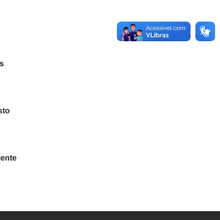
es
sto
iente