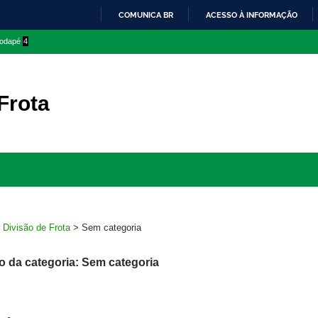
COMUNICA BR
ACESSO À INFORMAÇÃO
IR
 rodapé
4
PARA
O
CONTEÚDO
Frota
Ir
para
rodapé
>
Divisão de Frota
>
Sem categoria
o da categoria: Sem categoria