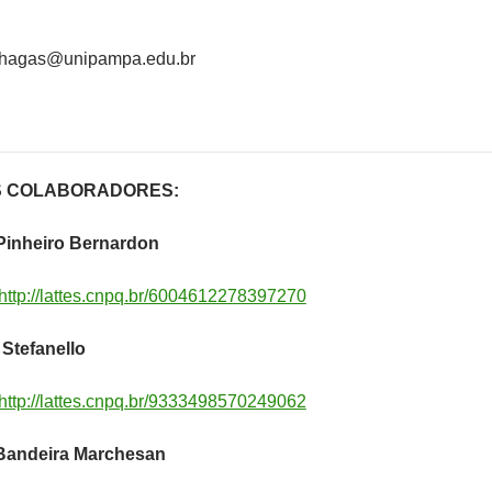
achagas@unipampa.edu.br
 COLABORADORES:
 Pinheiro Bernardon
http://lattes.cnpq.br/6004612278397270
 Stefanello
http://lattes.cnpq.br/9333498570249062
 Bandeira Marchesan