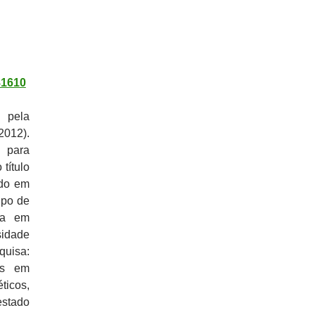
81610
 pela
012).
 para
título
ado em
upo de
ia em
sidade
uisa:
dos em
ticos,
estado