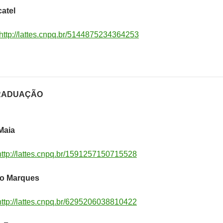
catel
http://lattes.cnpq.br/5144875234364253
RADUAÇÃO
Maia
http://lattes.cnpq.br/1591257150715528
so Marques
http://lattes.cnpq.br/6295206038810422