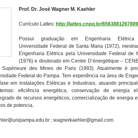
Prof. Dr. José Wagner M. Kaehler
Currículo Lattes:
http://lattes.cnpq.br/656388126780
Possui graduação em Engenharia Elétrica
Universidade Federal de Santa Maria (1972), mestr
Engenharia Elétrica pela Universidade Federal de I
(1976) e doutorado em Centre D’énergétique – CE
 Supérieure des Mines de Paris (1993). Atualmente é pro
ersidade Federal do Pampa. Tem experiência na área de Enge
fase em Instalações Elétricas e Industriais, atuando principa
emas: eficiência energética, conservação de energia elé
egrado de recursos energéticos, comercialização de energia el
cos de potencia.
ehler@unipampa.edu.br ; wagnerkaehler@gmail.com