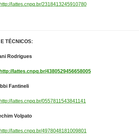
http://lattes.cnpq.br/2318413245910780
E TÉCNICOS:
lani Rodrigues
http://lattes.cnpq.br/4380529456658005
bbi Fantineli
http://lattes.cnpq.br/0557811543841141
echim Volpato
http://lattes.cnpq.br/4978048181009801