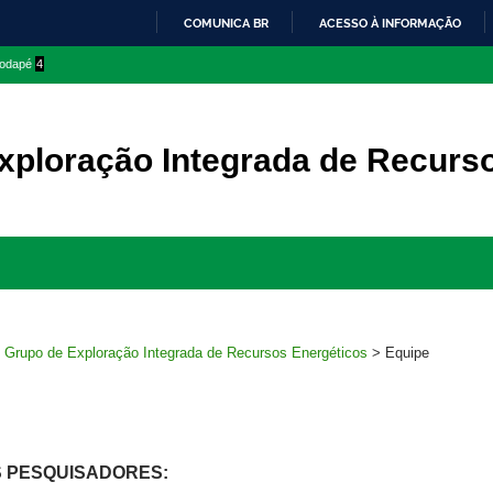
COMUNICA BR
ACESSO À INFORMAÇÃO
IR
 rodapé
4
PARA
O
CONTEÚDO
xploração Integrada de Recurs
Ir
para
rodapé
>
Grupo de Exploração Integrada de Recursos Energéticos
>
Equipe
 PESQUISADORES: