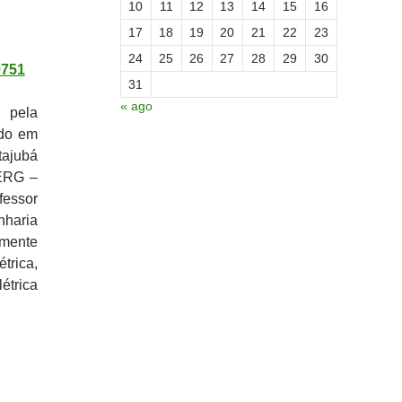
10
11
12
13
14
15
16
17
18
19
20
21
22
23
24
25
26
27
28
29
30
9751
31
« ago
 pela
ado em
tajubá
NERG –
fessor
nharia
lmente
trica,
étrica