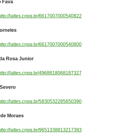
o Fava
http://lattes.cnpq.br/6617007000540822
orneles
http://lattes.cnpq.br/6617007000540800
 da Rosa Junior
http://lattes.cnpq.br/4968818068187327
 Severo
http://lattes.cnpq.br/5830532285650390
 de Moraes
http://lattes.cnpq.br/9651338813217393