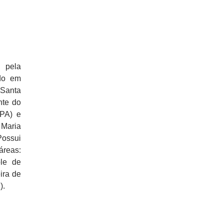
 pela
do em
 Santa
nte do
MPA) e
 Maria
Possui
reas:
ole de
ira de
).