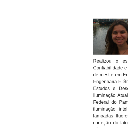
Realizou o est
Confiabilidade e
de mestre em En
Engenharia Elétr
Estudos e Dese
Iluminação. Atua
Federal do Pam
iluminação inte
lâmpadas fluor
correção do fat