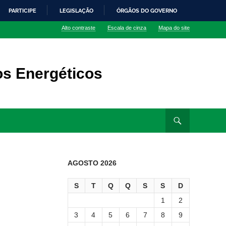
PARTICIPE
LEGISLAÇÃO
ÓRGÃOS DO GOVERNO
Alto contraste
Escala de cinza
Mapa do site
os Energéticos
AGOSTO 2026
S
T
Q
Q
S
S
D
1
2
3
4
5
6
7
8
9