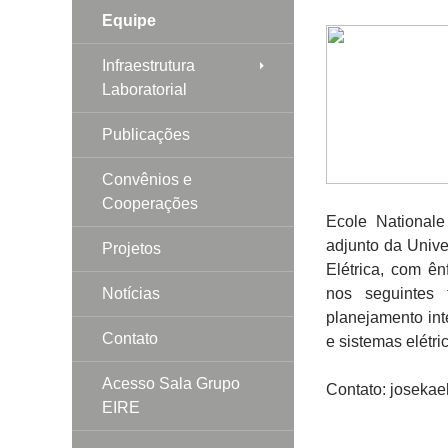
Equipe
Infraestrutura
Laboratorial
Publicações
Convênios e
Cooperações
Ecole Nationale
adjunto da Univ
Projetos
Elétrica, com ên
Notícias
nos seguintes t
planejamento int
Contato
e sistemas elétri
Acesso Sala Grupo
Contato: joseka
EIRE