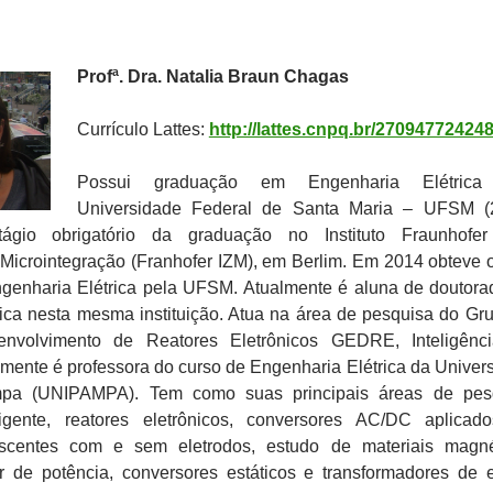
Profª. Dra. Natalia Braun Chagas
Currículo Lattes:
http://lattes.cnpq.br/27094772424
Possui graduação em Engenharia Elétrica
Universidade Federal de Santa Maria – UFSM (2
ágio obrigatório da graduação no Instituto Fraunhofer
 Microintegração (Franhofer IZM), em Berlim. Em 2014 obteve o 
genharia Elétrica pela UFSM. Atualmente é aluna de doutor
ica nesta mesma instituição. Atua na área de pesquisa do Gr
nvolvimento de Reatores Eletrônicos GEDRE, Inteligênc
lmente é professora do curso de Engenharia Elétrica da Univer
pa (UNIPAMPA). Tem como suas principais áreas de pesq
ligente, reatores eletrônicos, conversores AC/DC aplica
escentes com e sem eletrodos, estudo de materiais magné
or de potência, conversores estáticos e transformadores de 