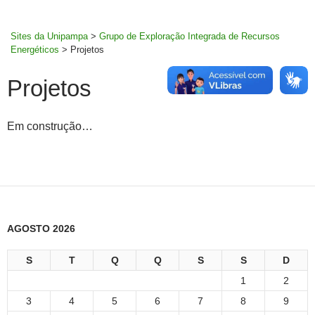
MENU
rodapé
PRINCI
Sites da Unipampa
>
Grupo de Exploração Integrada de Recursos
Energéticos
>
Projetos
Projetos
Em construção…
AGOSTO 2026
S
T
Q
Q
S
S
D
1
2
3
4
5
6
7
8
9