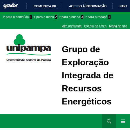
COMUNICA BR
ACESSO À INFORMAÇÃO
PARTI
IR
Ir
Ir
Ir
Ir para o conteúdo
1
Ir para o menu
2
Ir para a busca
3
Ir para o rodapé
4
PARA
para
para
para
O
Alto contraste
Escala de cinza
Mapa do site
CONTEÚDO
conteúdo
menu
menu
superior
lateral
Grupo de
Exploração
Integrada de
Recursos
Energéticos
Ir
Pesquisar
para