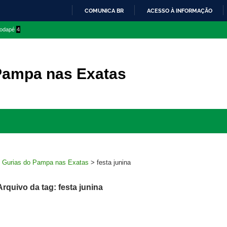
COMUNICA BR
ACESSO À INFORMAÇÃO
IR
 rodapé
4
PARA
O
CONTEÚDO
Pampa nas Exatas
Ir
para
rodapé
>
Gurias do Pampa nas Exatas
>
festa junina
Arquivo da tag: festa junina