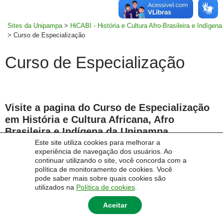
MENU
rodapé
PRINCI
Sites da Unipampa
>
HiCABI - História e Cultura Afro-Brasileira e Indígena
>
Curso de Especialização
Curso de Especialização
Visite a pagina do Curso de Especialização
em História e Cultura Africana, Afro
Brasileira e Indígena da Unipampa
Este site utiliza cookies para melhorar a
experiência de navegação dos usuários. Ao
continuar utilizando o site, você concorda com a
política de monitoramento de cookies. Você
Link da Pagina do Curso
pode saber mais sobre quais cookies são
utilizados na
Política de cookies
.
Aceitar