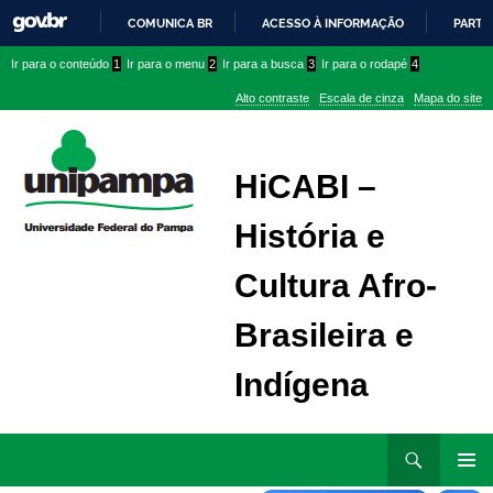
COMUNICA BR
ACESSO À INFORMAÇÃO
PARTI
IR
Ir
Ir
Ir
Ir para o conteúdo
1
Ir para o menu
2
Ir para a busca
3
Ir para o rodapé
4
PARA
para
para
para
O
Alto contraste
Escala de cinza
Mapa do site
CONTEÚDO
conteúdo
menu
menu
superior
lateral
HiCABI –
História e
Cultura Afro-
Brasileira e
Indígena
Ir
Pesquisar
para