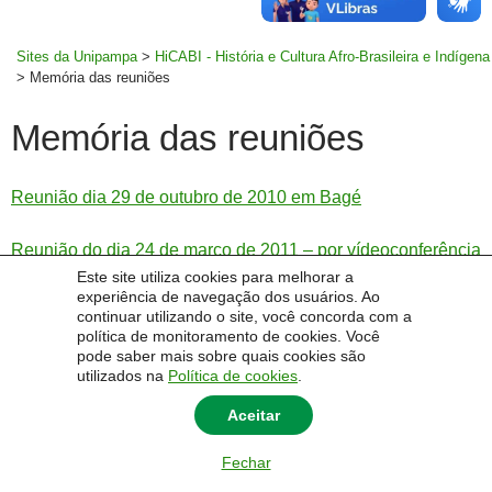
MENU
rodapé
PRINCI
Sites da Unipampa
>
HiCABI - História e Cultura Afro-Brasileira e Indígena
>
Memória das reuniões
Memória das reuniões
Reunião dia 29 de outubro de 2010 em Bagé
Reunião do dia 24 de março de 2011 – por vídeoconferência
Este site utiliza cookies para melhorar a
experiência de navegação dos usuários. Ao
continuar utilizando o site, você concorda com a
política de monitoramento de cookies. Você
pode saber mais sobre quais cookies são
© 2014 Universidade Federal do Pampa - UNIPAMPA
utilizados na
Política de cookies
.
Aceitar
Fechar