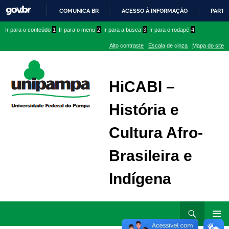
COMUNICA BR
ACESSO À INFORMAÇÃO
PARTI
IR
Ir
Ir
Ir
Ir para o conteúdo
1
Ir para o menu
2
Ir para a busca
3
Ir para o rodapé
4
PARA
para
para
para
O
Alto contraste
Escala de cinza
Mapa do site
CONTEÚDO
conteúdo
menu
menu
superior
lateral
HiCABI –
História e
Cultura Afro-
Brasileira e
Indígena
Ir
Pesquisar
para