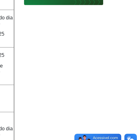
do dia
4
25
25
de
5
do dia
4