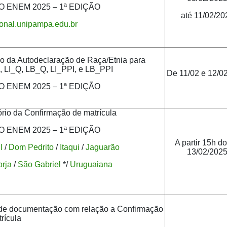
 ENEM 2025 – 1ª EDIÇÃO
até 11/02/20
cional.unipampa.edu.br
o da Autodeclaração de Raça/Etnia para
, LI_Q, LB_Q, LI_PPI, e LB_PPI
De 11/02 e 12/0
 ENEM 2025 – 1ª EDIÇÃO
rio da Confirmação de matrícula
 ENEM 2025 – 1ª EDIÇÃO
A partir 15h do
l
/
Dom Pedrito
/
Itaqui
/
Jaguarão
13/02/202
rja
/
São Gabriel
*/
Uruguaiana
 de documentação com relação a Confirmação
rícula