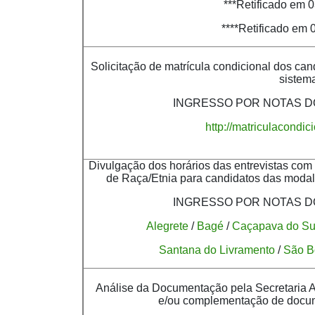
***Retificado em 
****Retificado em
Solicitação de matrícula condicional dos c
sistem
INGRESSO POR NOTAS DO
http://matriculacondi
Divulgação dos horários das entrevistas co
de Raça/Etnia para candidatos das modal
INGRESSO POR NOTAS DO
Alegrete
/
Bagé
/
Caçapava do Su
Santana do Livramento
/
São B
Análise da Documentação pela Secretaria 
e/ou complementação de docume