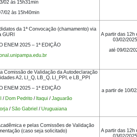
03/02 às 15h31min
 07/02 às 15h40min
andidatos da 1ª Convocação (chamamento) via
A partir das 12h 
a GURI
03/02/202
 ENEM 2025 – 1ª EDIÇÃO
até 09/02/20
cional.unipampa.edu.br
m a Comissão de Validação da Autodeclaração
idades A2, LI_Q, LB_Q, LI_PPI, e LB_PPI
 ENEM 2025 – 1ª EDIÇÃO
a partir de 10/0
l
/
Dom Pedrito
/
Itaqui
/
Jaguarão
orja
/
São Gabriel
/
Uruguaiana
Acadêmica e pelas Comissões de Validação
A partir das 12h 
ntação (caso seja solicitado)
03/02/202