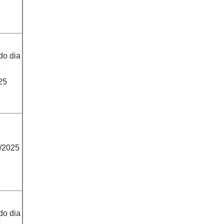
do dia
5
25
2/2025
do dia
5