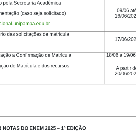
 pela Secretaria Acadêmica
09/06 at
ntação (caso seja solicitado)
16/06/20
icional.unipampa.edu.br
s solicitações de matrícula
17/06/20
a Confirmação de Matrícula
18/06 a 19/0
Matrícula e dos recursos
A partir d
20/06/20
i
 NOTAS DO ENEM 2025 – 1ª EDIÇÃO