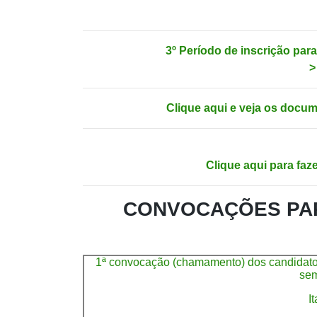
3º Período de inscrição 
>
Clique aqui e veja os docum
Clique aqui para faz
CONVOCAÇÕES PAR
1ª convocação (chamamento) dos candidatos
sem
I