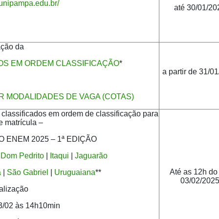
s.unipampa.edu.br/
até 30/01/20
ação da
TOS EM ORDEM CLASSIFICAÇÃO
*
a partir de 31/0
OR MODALIDADES DE VAGA (COTAS)
lassificados em ordem de classificação para
e matrícula –
 ENEM 2025 – 1ª EDIÇÃO
|
Dom Pedrito
|
Itaqui
|
Jaguarão
Até as 12h do
a
|
São Gabriel
|
Uruguaiana
**
03/02/202
alização
03/02 às 14h10min