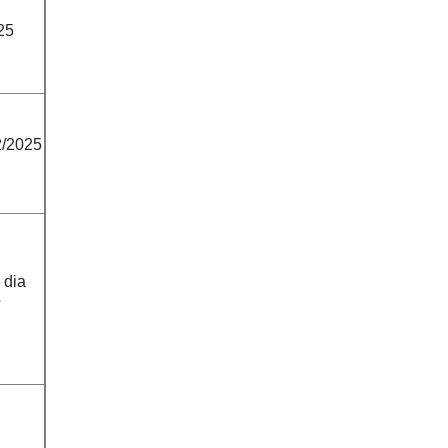
25
2/2025
 dia
5