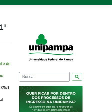
1ª
M e do
no
Pesquisar
2025/1
al