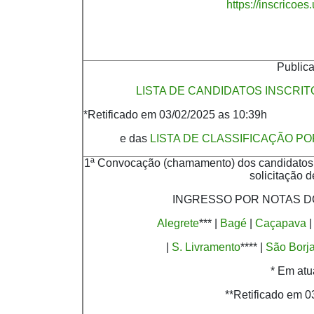
https://inscricoe
Public
LISTA DE CANDIDATOS INSCRI
*Retificado em 03/02/2025 as 10:39h
e das
LISTA DE CLASSIFICAÇÃO P
1ª Convocação (chamamento) dos candidatos c
solicitação d
INGRESSO POR NOTAS DO
Alegrete
*** |
Bagé
|
Caçapava
|
S. Livramento
**** |
São Borj
* Em atu
**Retificado em 