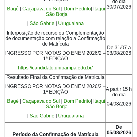
do dia
30/07/2026
Bagé
|
Caçapava do Sul
|
Dom Pedrito
|
Itaqui
|
São Borja
|
São Gabriel
|
Uruguaiana
Interposição de recurso ou Complementação
de documentação com relação a Confirmação
de Matrícula
De 31/07 a
INGRESSO POR NOTAS DO ENEM 2026/2 –
03/08/2026
1ª EDIÇÃO
https://candidato.unipampa.edu.br/
Resultado Final da Confirmação de Matrícula
INGRESSO POR NOTAS DO ENEM 2026/2 –
A partir 15 h
1ª EDIÇÃO
do dia
Bagé
|
Caçapava do Sul
|
Dom Pedrito
|
Itaqui
04/08/2026
|
São Borja
|
São Gabriel
|
Uruguaiana
De
05/08/2026
Período da Confirmação de Matrícula