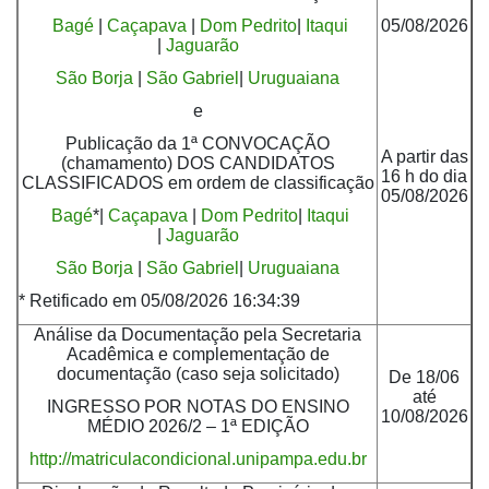
Bagé
|
Caçapava
|
Dom Pedrito
|
Itaqui
05/08/2026
|
Jaguarão
São Borja
|
São Gabriel
|
Uruguaiana
e
Publicação da 1ª CONVOCAÇÃO
A partir das
(chamamento) DOS CANDIDATOS
16 h do dia
CLASSIFICADOS em ordem de classificação
05/08/2026
Bagé
*|
Caçapava
|
Dom Pedrito
|
Itaqui
|
Jaguarão
São Borja
|
São Gabriel
|
Uruguaiana
* Retificado em 05/08/2026 16:34:39
Análise da Documentação pela Secretaria
Acadêmica e complementação de
documentação (caso seja solicitado)
De 18/06
até
INGRESSO POR NOTAS DO ENSINO
10/08/2026
MÉDIO 2026/2 – 1ª EDIÇÃO
http://matriculacondicional.unipampa.edu.br