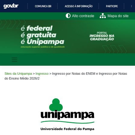
Pular
COMUNICA BR
ACESSO À INFORMAÇÃO
PARTICIPE
LE
para
o
IR
Alto contraste
Mapa do site
PARA
conteúdo
O
CONTEÚDO
Sites da Unipampa
>
Ingresso
>
Ingresso por Notas do ENEM e Ingresso por Notas
do Ensino Médio 2026/2