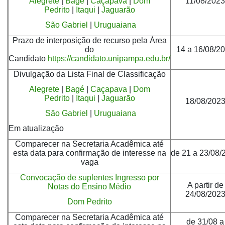
Alegrete
|
Bagé
|
Caçapava
|
Dom
11/08/2023
Pedrito
|
Itaqui
|
Jaguarão
São Gabriel
|
Uruguaiana
Prazo de interposição de recurso pela Área
do
14 a 16/08/2
Candidato
https://candidato.unipampa.edu.br/
Divulgação da Lista Final de Classificação
Alegrete
|
Bagé
|
Caçapava
|
Dom
Pedrito
|
Itaqui
|
Jaguarão
18/08/202
São Gabriel
|
Uruguaiana
Em atualização
Comparecer na Secretaria Acadêmica até
esta data para confirmação de interesse na
de 21 a 23/08/
vaga
Convocação de suplentes Ingresso por
A partir de
Notas do Ensino Médio
24/08/202
Dom Pedrito
Comparecer na Secretaria Acadêmica até
de 31/08 a