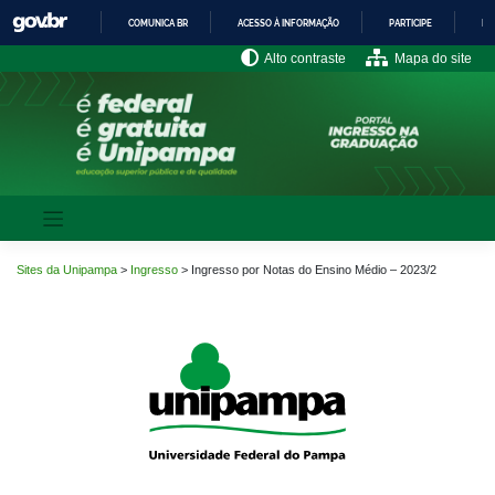
Pular
COMUNICA BR
ACESSO À INFORMAÇÃO
PARTICIPE
LE
para
o
IR
Alto contraste
Mapa do site
PARA
conteúdo
O
CONTEÚDO
Sites da Unipampa
>
Ingresso
>
Ingresso por Notas do Ensino Médio – 2023/2