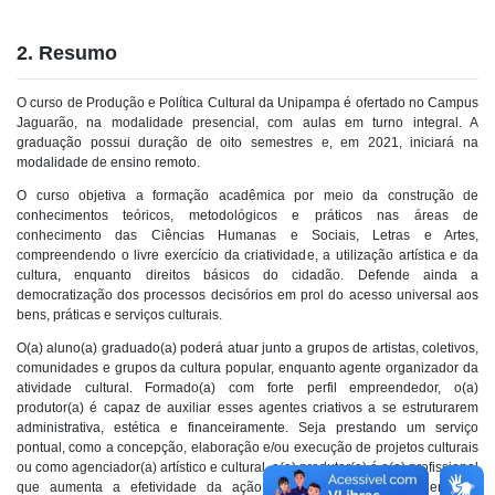
2. Resumo
O curso de
Produção e Política Cultural
da Unipampa é ofertado no Campus
Jaguarão, na modalidade presencial, com aulas em turno integral. A
graduação possui duração de oito semestres e, em 2021, iniciará na
modalidade de ensino remoto.
O curso objetiva a formação acadêmica por meio da construção de
conhecimentos teóricos, metodológicos e práticos nas áreas de
conhecimento das Ciências Humanas e Sociais, Letras e Artes,
compreendendo o livre exercício da criatividade, a utilização artística e da
cultura, enquanto direitos básicos do cidadão. Defende ainda a
democratização dos processos decisórios em prol do acesso universal aos
bens, práticas e serviços culturais.
O(a) aluno(a) graduado(a) poderá atuar junto a grupos de artistas, coletivos,
comunidades e grupos da cultura popular, enquanto agente organizador da
atividade cultural. Formado(a) com forte perfil empreendedor, o(a)
produtor(a) é capaz de auxiliar esses agentes criativos a se estruturarem
administrativa, estética e financeiramente. Seja prestando um serviço
pontual, como a concepção, elaboração e/ou execução de projetos culturais
ou como agenciador(a) artístico e cultural, o(a) produtor(a) é o(a) profissional
que aumenta a efetividade da ação cultural, provendo a orientação