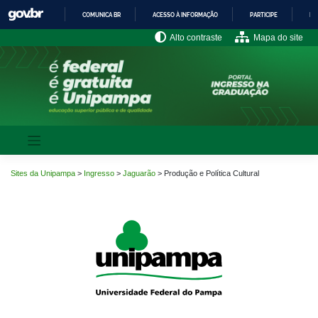
Pular
COMUNICA BR
ACESSO À INFORMAÇÃO
PARTICIPE
LE
para
o
IR
Alto contraste
Mapa do site
PARA
conteúdo
O
CONTEÚDO
Sites da Unipampa
>
Ingresso
>
Jaguarão
>
Produção e Política Cultural