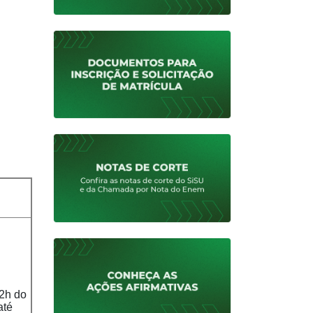
12h do
até