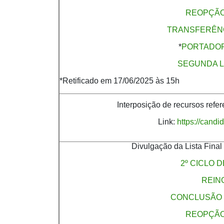
REOPÇÃO
TRANSFERÊNC
*
PORTADOR
SEGUNDA L
*Retificado em 17/06/2025 às 15h
Interposição de recursos refe
Link:
https://candi
Divulgação da Lista Fina
2º CICLO 
REIN
CONCLUSÃO 
REOPÇÃO