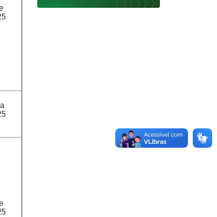
de
25
 a
25
de
25