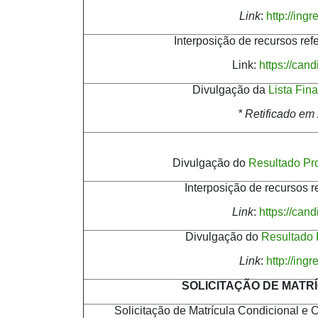
Link
:
http://ing
Interposição de recursos re
Link:
https://can
Divulgação da
Lista Fin
* Retificado em
Divulgação do
Resultado Pro
Interposição de recursos r
Link
:
https://can
Divulgação do
Resultado 
Link
:
http://ing
SOLICITAÇÃO DE MATRÍCU
Solicitação de Matrícula Condicional