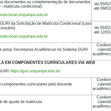
 documentos ou complementação de documentos
de 05/02
– matrícula condicional)
até 09/02
condicional.unipampa.edu.br
URI da Solicitação de Matrícula Condicional (caso
de 05/02
cessário)
até 12/02
condicional.unipampa.edu.br
Confor
s pelas Secretarias Acadêmicas no Sistema GURI
calendá
acadêmic
ULA EM COMPONENTES CURRICULARES VIA
WEB
GURI:
https://guri.unipampa.edu.br/
Confor
 componentes curriculares pelo discente
calendá
acadêmic
Confor
b de ajuste de matrícula
calendá
acadêmic