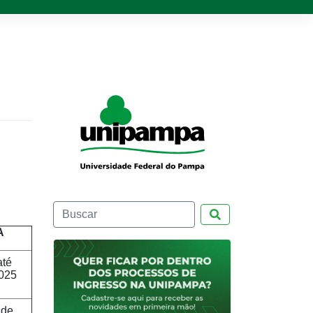
Pesquisar
A
até
025
 de