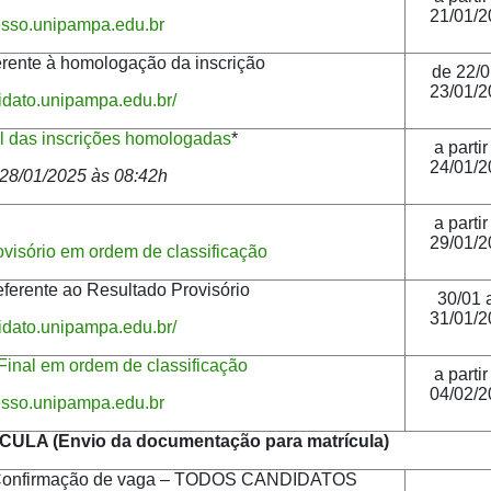
21/01/2
resso.unipampa.edu.br
ferente à homologação da inscrição
de 22/0
23/01/2
didato.unipampa.edu.br/
al das inscrições homologadas
*
a partir
24/01/2
 28/01/2025 às 08:42h
a partir
29/01/2
visório em ordem de classificação
eferente ao Resultado Provisório
30/01 
31/01/2
didato.unipampa.edu.br/
Final em ordem de classificação
a partir
04/02/2
resso.unipampa.edu.br
LA (Envio da documentação para matrícula)
 e Confirmação de vaga – TODOS CANDIDATOS