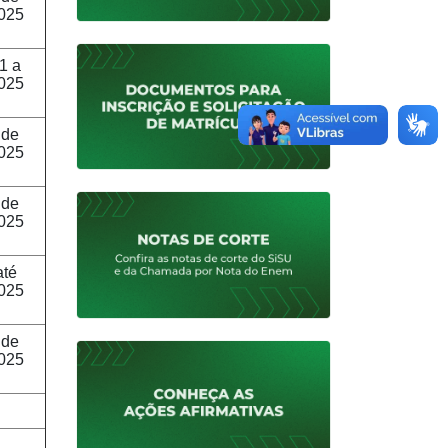
025
1 a
025
 de
025
 de
025
até
025
 de
025