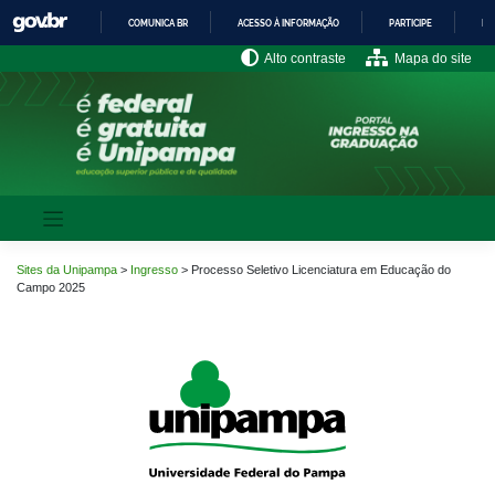
Pular
COMUNICA BR
ACESSO À INFORMAÇÃO
PARTICIPE
LE
para
o
IR
Alto contraste
Mapa do site
PARA
conteúdo
O
CONTEÚDO
Sites da Unipampa
>
Ingresso
>
Processo Seletivo Licenciatura em Educação do
Campo 2025