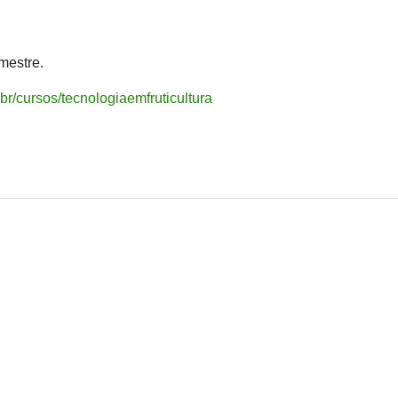
mestre.
br/cursos/tecnologiaemfruticultura