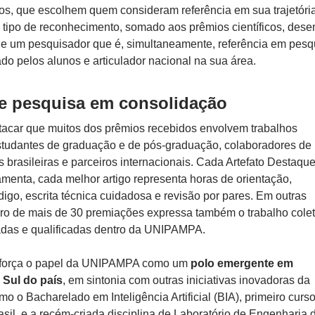
os, que escolhem quem consideram referência em sua trajetóri
tipo de reconhecimento, somado aos prêmios científicos, des
o de um pesquisador que é, simultaneamente, referência em pesq
do pelos alunos e articulador nacional na sua área.
e pesquisa em consolidação
tacar que muitos dos prêmios recebidos envolvem trabalhos
tudantes de graduação e de pós-graduação, colaboradores de
es brasileiras e parceiros internacionais. Cada Artefato Destaque
amenta, cada melhor artigo representa horas de orientação,
igo, escrita técnica cuidadosa e revisão por pares. Em outras
ro de mais de 30 premiações expressa também o trabalho colet
adas e qualificadas dentro da UNIPAMPA.
 reforça o papel da UNIPAMPA como um
polo emergente em
Sul do país
, em sintonia com outras iniciativas inovadoras da
o o Bacharelado em Inteligência Artificial (BIA), primeiro curso
sil, e a recém-criada disciplina de Laboratório de Engenharia 