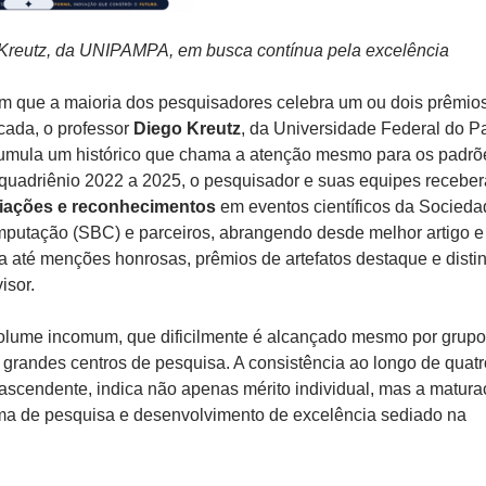
 Kreutz, da UNIPAMPA, em busca contínua pela excelência
 que a maioria dos pesquisadores celebra um ou dois prêmio
cada, o professor
Diego Kreutz
, da Universidade Federal do 
mula um histórico que chama a atenção mesmo para os padrõ
quadriênio 2022 a 2025, o pesquisador e suas equipes recebe
iações e reconhecimentos
em eventos científicos da Socieda
mputação (SBC) e parceiros, abrangendo desde melhor artigo e
a até menções honrosas, prêmios de artefatos destaque e disti
isor.
olume incomum, que dificilmente é alcançado mesmo por grup
grandes centros de pesquisa. A consistência ao longo de quatr
ascendente, indica não apenas mérito individual, mas a matur
ma de pesquisa e desenvolvimento de excelência sediado na