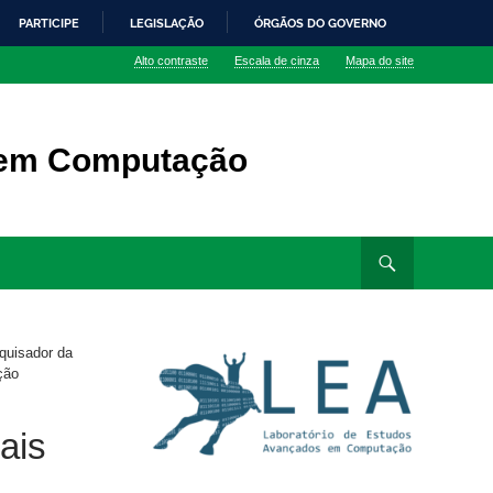
PARTICIPE
LEGISLAÇÃO
ÓRGÃOS DO GOVERNO
Alto contraste
Escala de cinza
Mapa do site
 em Computação
quisador da
ção
ais