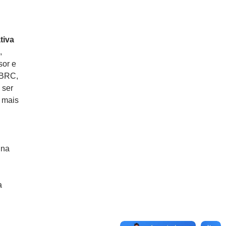
tiva
,
sor e
SBRC,
 ser
 mais
 na
a