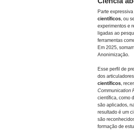
Ciência ab
Parte expressiva
científicos
, ou s
experimentos e r
ligadas ao pesqu
ferramentas com
Em 2025, somam-
Anonimização.
Esse perfil de p
dos articuladore
científicos
, rec
Communication 
científica, como 
são aplicados, n
resultado é um ci
são reconhecidos
formação de estu