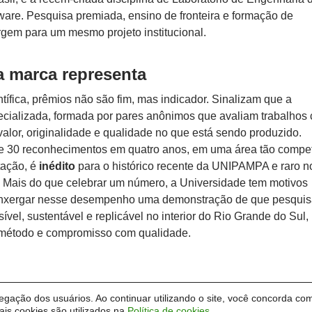
tware. Pesquisa premiada, ensino de fronteira e formação de
gem para um mesmo projeto institucional.
a marca representa
tífica, prêmios não são fim, mas indicador. Sinalizam que a
cializada, formada por pares anônimos que avaliam trabalhos
valor, originalidade e qualidade no que está sendo produzido.
 30 reconhecimentos em quatro anos, em uma área tão compet
ação, é
inédito
para o histórico recente da UNIPAMPA e raro n
. Mais do que celebrar um número, a Universidade tem motivos
enxergar nesse desempenho uma demonstração de que pesquis
ível, sustentável e replicável no interior do Rio Grande do Sul,
 método e compromisso com qualidade.
vegação dos usuários. Ao continuar utilizando o site, você concorda com
is cookies são utilizados na
Política de cookies
.