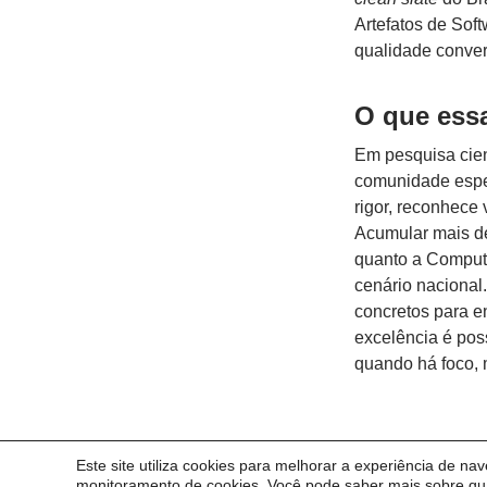
Artefatos de Sof
qualidade conver
O que ess
Em pesquisa cien
comunidade espe
rigor, reconhece 
Acumular mais de
quanto a Comput
cenário nacional
concretos para 
excelência é poss
quando há foco,
Este site utiliza cookies para melhorar a experiência de na
© 2014 Universidade Federal do Pampa - UNIPAMPA
monitoramento de cookies. Você pode saber mais sobre qua