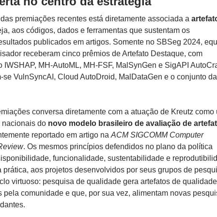
erta no centro da estratégia
 das premiações recentes está diretamente associada a
artefat
eja, aos códigos, dados e ferramentas que sustentam os
esultados publicados em artigos. Somente no SBSeg 2024, eq
isador receberam cinco prêmios de Artefato Destaque, com
o IWSHAP, MH-AutoML, MH-FSF, MalSynGen e SigAPI AutoCraf
se VulnSyncAI, Cloud AutoDroid, MalDataGen e o conjunto da
remiações conversa diretamente com a atuação de Kreutz como
s nacionais do
novo modelo brasileiro de avaliação de artefa
entemente reportado em artigo na
ACM SIGCOMM Computer
Review
. Os mesmos princípios defendidos no plano da política
disponibilidade, funcionalidade, sustentabilidade e reprodutibili
a prática, aos projetos desenvolvidos por seus grupos de pesqu
clo virtuoso: pesquisa de qualidade gera artefatos de qualidade
 pela comunidade e que, por sua vez, alimentam novas pesqui
dantes.