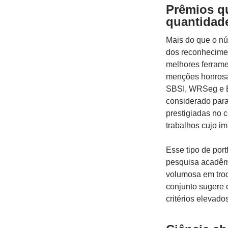
Prêmios q
quantidad
Mais do que o nú
dos reconheciment
melhores ferrame
menções honrosa
SBSI, WRSeg e E
considerado par
prestigiadas no 
trabalhos cujo i
Esse tipo de port
pesquisa acadê
volumosa em troc
conjunto sugere 
critérios elevado