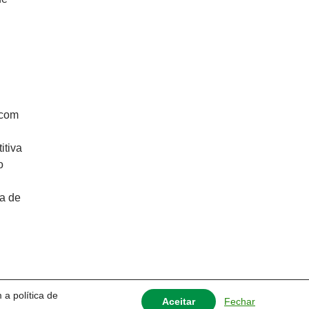
 com
itiva
o
a de
 a política de
Fechar
Aceitar