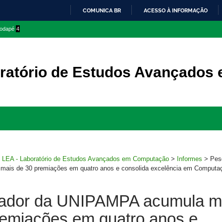
COMUNICA BR
ACESSO À INFORMAÇÃO
IR
 rodapé
4
PARA
O
CONTEÚDO
ratório de Estudos Avançados
Ir
para
rodapé
>
LEA - Laboratório de Estudos Avançados em Computação
>
Informes
>
Pes
ais de 30 premiações em quatro anos e consolida excelência em Computa
ador da UNIPAMPA acumula m
remiações em quatro anos e