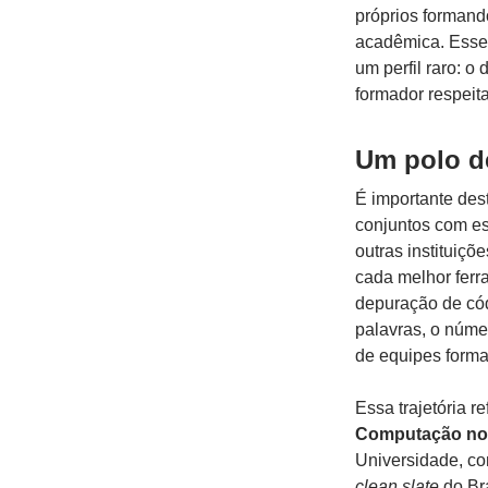
próprios formand
acadêmica. Esse 
um perfil raro: 
formador respeita
Um polo d
É importante des
conjuntos com es
outras instituiçõ
cada melhor ferr
depuração de cód
palavras, o núme
de equipes form
Essa trajetória
Computação no 
Universidade, com
clean slate
do Bra