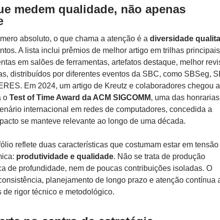
ue medem qualidade, não apenas
e
mero absoluto, o que chama a atenção é a
diversidade qualita
os. A lista inclui prêmios de melhor artigo em trilhas principais
ntas em salões de ferramentas, artefatos destaque, melhor revi
s, distribuídos por diferentes eventos da SBC, como SBSeg, 
RES. Em 2024, um artigo de Kreutz e colaboradores chegou a
a o
Test of Time Award da ACM SIGCOMM
, uma das honrarias
cenário internacional em redes de computadores, concedida a
mpacto se manteve relevante ao longo de uma década.
fólio reflete duas características que costumam estar em tensão
mica:
produtividade e qualidade
. Não se trata de produção
a de profundidade, nem de poucas contribuições isoladas. O
consistência, planejamento de longo prazo e atenção contínua 
s de rigor técnico e metodológico.