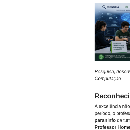
Pesquisa, desenv
Computação
Reconheci
A excelência não
período, o profe
paraninfo
da tur
Professor Hom