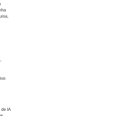
a
enha
uisa,
,
ivo
 de IA
de