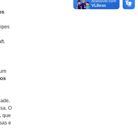
os
uipes
t.
 um
tos
dade,
isa. O
, que
sas e