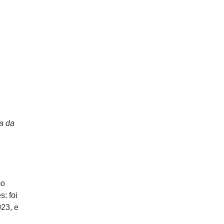
a da
mo
: foi
23, e