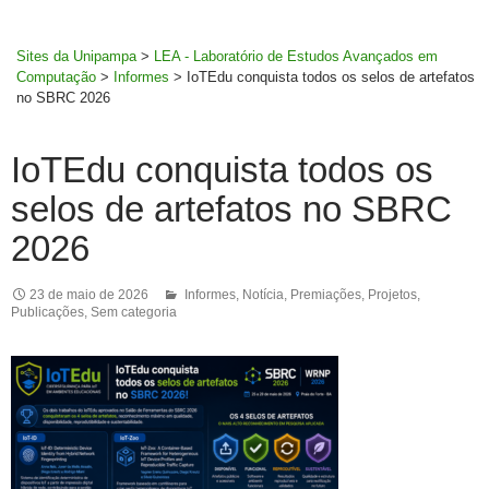
MENU
rodapé
PRINCI
Sites da Unipampa
>
LEA - Laboratório de Estudos Avançados em
Computação
>
Informes
>
IoTEdu conquista todos os selos de artefatos
no SBRC 2026
IoTEdu conquista todos os
selos de artefatos no SBRC
2026
23 de maio de 2026
Informes
,
Notícia
,
Premiações
,
Projetos
,
Publicações
,
Sem categoria