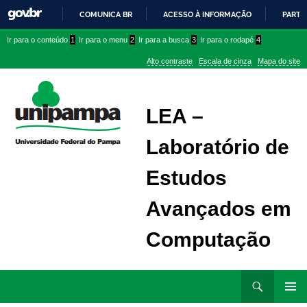
COMUNICA BR
ACESSO À INFORMAÇÃO
PARTI
IR
Ir
Ir
Ir
Ir para o conteúdo
1
Ir para o menu
2
Ir para a busca
3
Ir para o rodapé
4
PARA
para
para
para
O
Alto contraste
Escala de cinza
Mapa do site
CONTEÚDO
conteúdo
menu
menu
superior
lateral
LEA –
Laboratório de
Estudos
Avançados em
Computação
Ir
Pesquisar
para