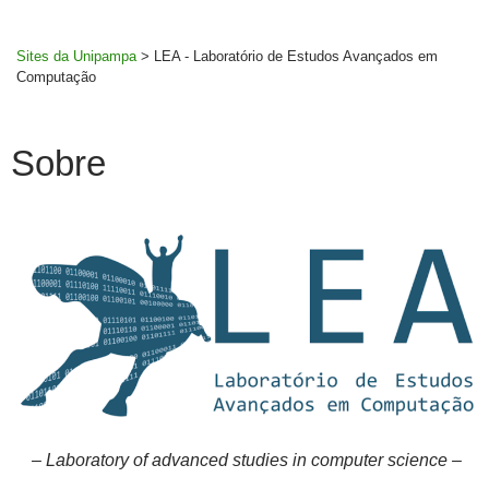
MENU
rodapé
PRINCI
Sites da Unipampa
>
LEA - Laboratório de Estudos Avançados em
Computação
Sobre
–
Laboratory of advanced studies in computer science
–