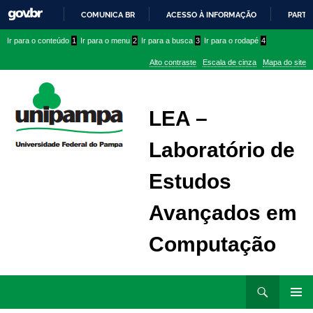
COMUNICA BR
ACESSO À INFORMAÇÃO
PARTI
IR
Ir
Ir
Ir
Ir para o conteúdo
1
Ir para o menu
2
Ir para a busca
3
Ir para o rodapé
4
PARA
para
para
para
O
Alto contraste
Escala de cinza
Mapa do site
CONTEÚDO
conteúdo
menu
menu
superior
lateral
LEA –
Laboratório de
Estudos
Avançados em
Computação
Ir
Pesquisar
para